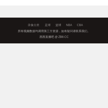
录像分类
足球
篮球
NBA
CBA
所有视频数据均调用第三方资源，如有疑问请联系我们。
西西直播吧 @ ZB8.CC