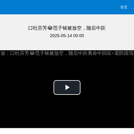
首页
口吐芬芳😂范子铭被放空，随后中距
离命中回应+退防国骂输出！
2025-05-14 00:00