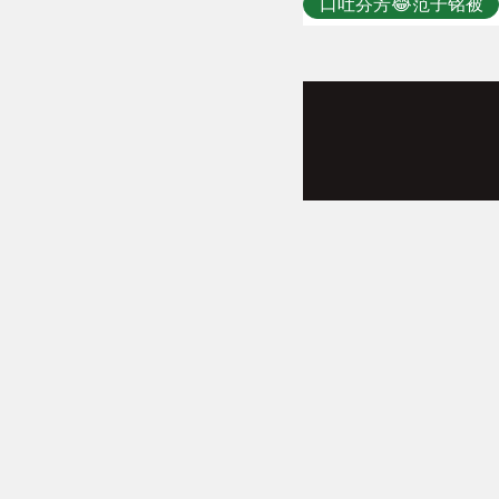
口吐芬芳😂范子铭被
放空，随后中距离命
中回应+退防国骂输
出！