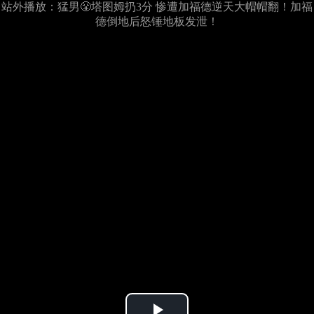
站外播放：猛男😤塔图姆扔3分 惨遭加福德逆天大帽帽翻！加福
德倒地后怒锤地板发泄！