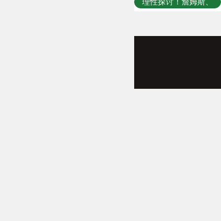
理性探讨！詹姆斯、
库里、杜兰特退役
后，亚历山大能成为
门面吗！