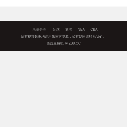
录像分类
足球
篮球
NBA
CBA
所有视频数据均调用第三方资源，如有疑问请联系我们。
西西直播吧 @ ZB8.CC