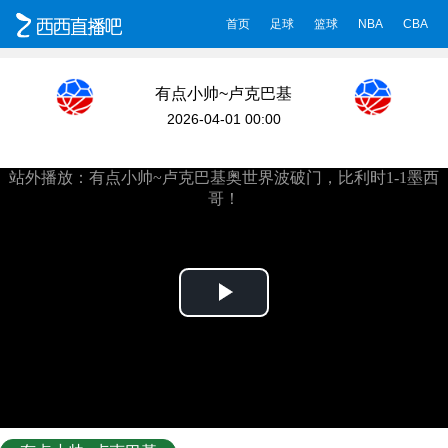
首页
足球
篮球
NBA
CBA
有点小帅~卢克巴基
奥世界波破门，比利
2026-04-01 00:00
时1-1墨西哥！