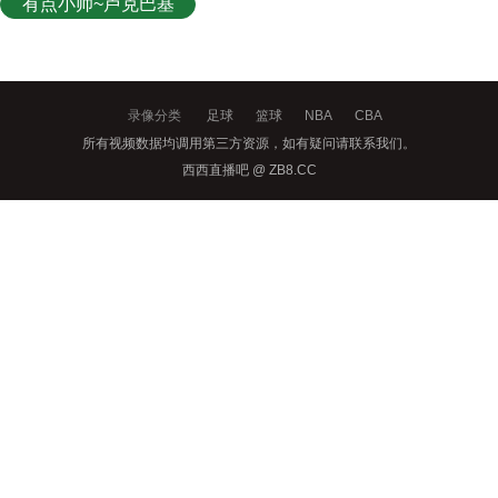
有点小帅~卢克巴基
奥世界波破门，比利
时1-1墨西哥！
录像分类
足球
篮球
NBA
CBA
所有视频数据均调用第三方资源，如有疑问请联系我们。
西西直播吧 @ ZB8.CC