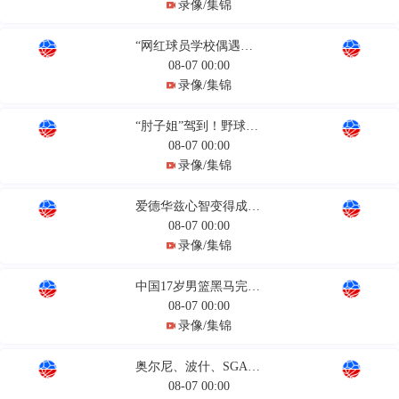
录像/集锦
“网红球员学校偶遇詹姆斯铁粉，力量堪比大运卡车”
08-07 00:00
录像/集锦
“肘子姐”驾到！野球场高强度身体对抗，不贴身真拦不住！👀
08-07 00:00
录像/集锦
爱德华兹心智变得成熟！生日夜泡在训练馆...
08-07 00:00
录像/集锦
中国17岁男篮黑马完成国际隔扣，硬刚欧美球员犀利上篮。
08-07 00:00
录像/集锦
奥尔尼、波什、SGA、老鱼等力挺詹姆斯加盟76人...
08-07 00:00