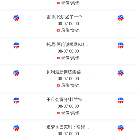
录像/集锦
雷·阿伦讲述了一个关于父亲、篮球和成长的故事—结尾是一个隔扣
08-07 00:00
录像/集锦
托尼·阿伦说摸透KD了，结果数据一看：KD对位他场均26.4分😂
08-07 00:00
录像/集锦
贝利最新训练集锦，中距离飘逸美如画！
08-07 00:00
录像/集锦
不只会得分!杜兰特最容易被忽略的温柔，这份队友情缘太难得
08-07 00:00
录像/集锦
追梦＆巴克利：詹姆斯背负的期待是历史最高
08-07 00:00