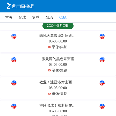
首页
足球
篮球
NBA
CBA
2026年08月05日
怒吼天尊曾谈对位姚明：他太难防，不对他使点小动作只能当背景板
08-05 00:00
录像/集锦
张曼源的黑色系穿搭
08-05 00:00
录像/集锦
敬业！迪亚洛对山西的这份热爱
08-05 00:00
录像/集锦
持续涨球！郇斯楠在普渡大学夏训中展现全能天赋！
08-05 00:00