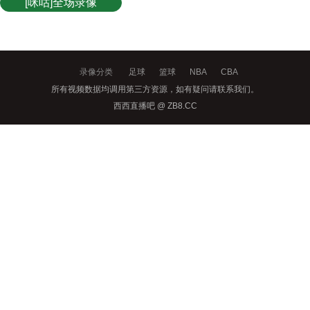
[咪咕]全场录像
录像分类
足球
篮球
NBA
CBA
所有视频数据均调用第三方资源，如有疑问请联系我们。
西西直播吧 @ ZB8.CC