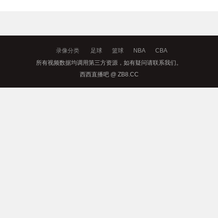
录像分类
足球
篮球
NBA
CBA
所有视频数据均调用第三方资源，如有疑问请联系我们。
西西直播吧 @ ZB8.CC