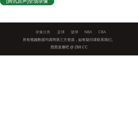
[腾讯原声]全场录像
录像分类
足球
篮球
NBA
CBA
所有视频数据均调用第三方资源，如有疑问请联系我们。
西西直播吧 @ ZB8.CC