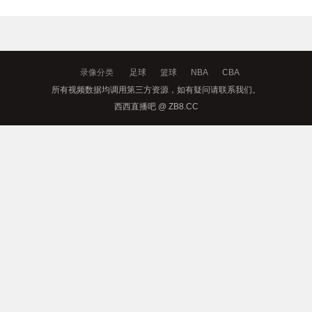
录像分类
足球
篮球
NBA
CBA
所有视频数据均调用第三方资源，如有疑问请联系我们。
西西直播吧 @ ZB8.CC