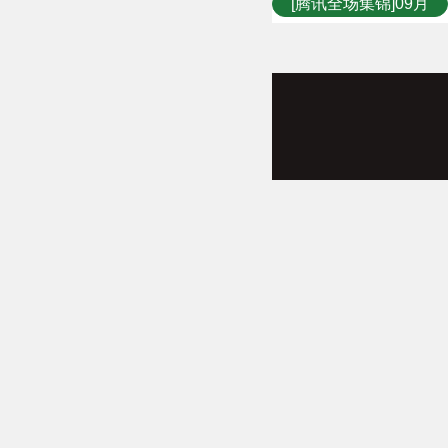
[腾讯全场集锦]09月
06日WNBA常规赛