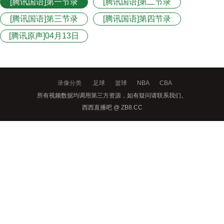
[腾讯国语]第一节录
[腾讯国语]第二节录
像
像
[腾讯国语]第三节录
[腾讯国语]第四节录
像
像
[腾讯原声]04月13日
NBA常规赛收官战
录像分类
足球
篮球
NBA
CBA
所有视频数据均调用第三方资源，如有疑问请联系我们。
西西直播吧 @ ZB8.CC