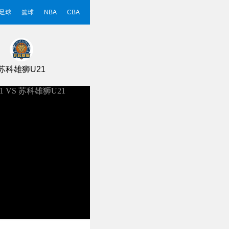
足球
篮球
NBA
CBA
苏科雄狮U21