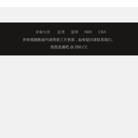
录像分类
足球
篮球
NBA
CBA
所有视频数据均调用第三方资源，如有疑问请联系我们。
西西直播吧 @ ZB8.CC