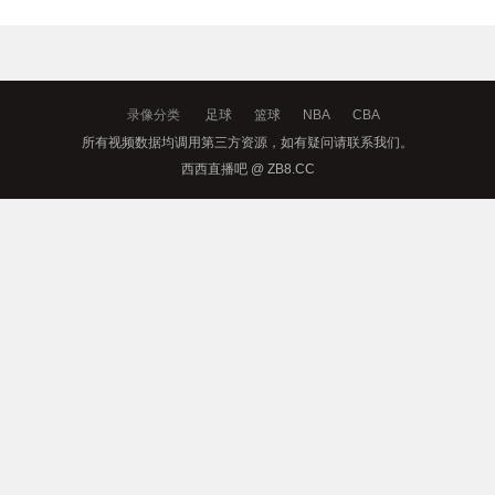
录像分类
足球
篮球
NBA
CBA
所有视频数据均调用第三方资源，如有疑问请联系我们。
西西直播吧 @ ZB8.CC