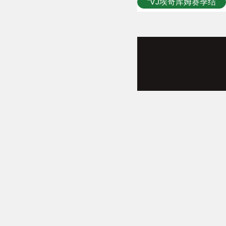
“VJ埃奇库姆赛季结
束后回到了巴哈马自
己曾经的学校～”