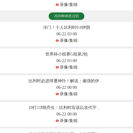
录像/集锦
2026年06月22日
冷门！十人比利时0-0伊朗
06-22 03:00
录像/集锦
世界杯小组赛G组第2轮
06-22 03:00
录像/集锦
比利时必进球遭神扑！解说：顽强的伊朗球员，都以为这球守不住了
06-22 00:00
录像/集锦
10打11❗️韩乔生：比利时应该以攻代守，还是可以压制伊朗
06-22 00:00
录像/集锦