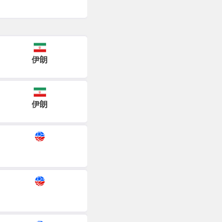
伊朗
伊朗