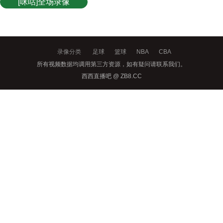
[咪咕]全场录像
录像分类
足球
篮球
NBA
CBA
所有视频数据均调用第三方资源，如有疑问请联系我们。
西西直播吧 @ ZB8.CC