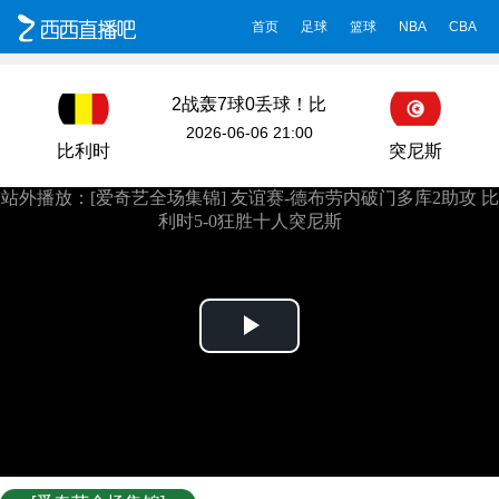
首页
足球
篮球
NBA
CBA
2战轰7球0丢球！比
利时5-0狂胜十人突
2026-06-06 21:00
尼斯
比利时
突尼斯